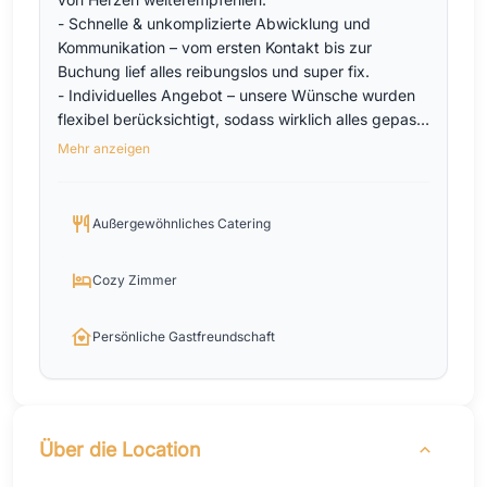
- Schnelle & unkomplizierte Abwicklung und
Kommunikation – vom ersten Kontakt bis zur
Buchung lief alles reibungslos und super fix.
- Individuelles Angebot – unsere Wünsche wurden
flexibel berücksichtigt, sodass wirklich alles gepasst
hat.
Mehr anzeigen
- Transparenz von Anfang an – alle wichtigen Infos
wurden vorab geteilt, sodass es keine offenen
Fragen gab.
Außergewöhnliches Catering
- Gemütliche Atmosphäre – die Location selbst ist
richtig cozy und lädt zum Wohlfühlen ein.
Cozy Zimmer
- Herzliche Gastfreundschaft – man spürt sofort,
dass hier Menschen mit Leidenschaft und Herz am
Werk sind.
Persönliche Gastfreundschaft
- Perfekte Ausstattung – wir hatten alles vor Ort,
was wir brauchten.
- Traumhafte Umgebung – mitten in wunderschöner
Natur, ideal zum Entspannen und Genießen.
Über die Location
Wir würden jederzeit wiederkommen! ?✨