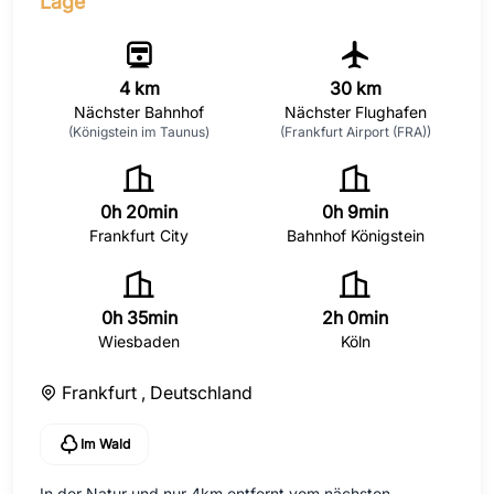
Lage
4 km
30 km
Nächster Bahnhof
Nächster Flughafen
(Königstein im Taunus)
(Frankfurt Airport (FRA))
0h 20min
0h 9min
Frankfurt City
Bahnhof Königstein
0h 35min
2h 0min
Wiesbaden
Köln
Frankfurt ,
Deutschland
Im Wald
In der Natur und nur 4km entfernt vom nächsten