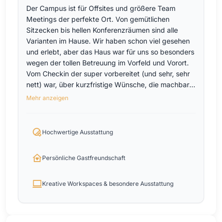
Der Campus ist für Offsites und größere Team
Meetings der perfekte Ort. Von gemütlichen
Sitzecken bis hellen Konferenzräumen sind alle
Varianten im Hause. Wir haben schon viel gesehen
und erlebt, aber das Haus war für uns so besonders
wegen der tollen Betreuung im Vorfeld und Vorort.
Vom Checkin der super vorbereitet (und sehr, sehr
nett) war, über kurzfristige Wünsche, die machbar
gemacht wurden und völliger Unkompliziertheit
Mehr anzeigen
sowie Rückfragen an der richtigen Stelle. Das war
wirklich einmalig und wir kommen gern wieder.
Hochwertige Ausstattung
Persönliche Gastfreundschaft
Kreative Workspaces & besondere Ausstattung