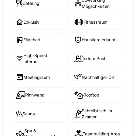
Co-Working
Catering
Möglichkeiten
Exklusiv
Fitnessraum
Flipchart
Haustiere erlaubt
High-Speed
Indoor Pool
Internet
Meetingraum
Nachhaltiger Ort
Pinnwand
Rooftop
Schreibtisch im
Sauna
Zimmer
Spa &
Teambuilding Area