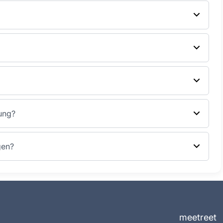
lung?
gen?
meetreet