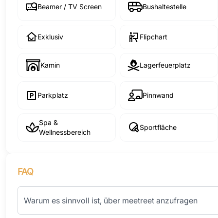
Beamer / TV Screen
Bushaltestelle
Exklusiv
Flipchart
Kamin
Lagerfeuerplatz
Parkplatz
Pinnwand
Spa &
Sportfläche
Wellnessbereich
FAQ
Warum es sinnvoll ist, über meetreet anzufragen