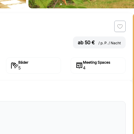
ab 50 €
/ p. P. / Nacht
Bäder
Meeting Spaces
5
4