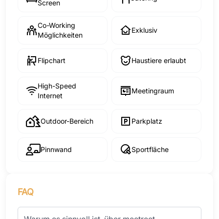
Screen
Co-Working
Exklusiv
Möglichkeiten
Flipchart
Haustiere erlaubt
High-Speed
Meetingraum
Internet
Outdoor-Bereich
Parkplatz
Pinnwand
Sportfläche
FAQ
Warum es sinnvoll ist, über meetreet