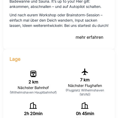
Badewanne und Sauna. It’s up to you! Hier gilt:
ankommen, abschnallen – und auf Autopilot schalten.
Und nach eurem Workshop oder Brainstorm-Session –
einfach mal über den Deich wandern, Input sacken
lassen, Ideen weiterentwickeln: Bei uns startest du durch!
mehr erfahren
Lage
7 km
2 km
Nächster Flughafen
Nächster Bahnhof
(Flugplatz Wilhelmshaven
(Wilhelmshaven Hauptbahnhof)
(WVN))
2h 20min
0h 45min