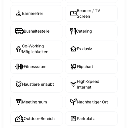
Beamer / TV
Barrierefrei
Screen
Bushaltestelle
Catering
Co-Working
Exklusiv
Möglichkeiten
Fitnessraum
Flipchart
High-Speed
Haustiere erlaubt
Internet
Meetingraum
Nachhaltiger Ort
Outdoor-Bereich
Parkplatz