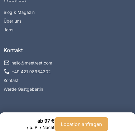
Blog & Magazin
Über uns
Jobs
Kontakt
hello@meetreet.com
+49 421 98964202
Kontakt
Werde Gastgeber:in
ab 97 €
Location anfragen
Impressum
Datenschutz
AGB
/ p. P. / Nacht