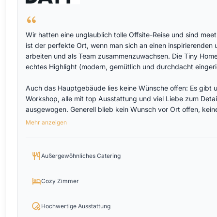
Wir hatten eine unglaublich tolle Offsite-Reise und sind me
ist der perfekte Ort, wenn man sich an einen inspirierenden
arbeiten und als Team zusammenzuwachsen. Die Tiny Homes a
echtes Highlight (modern, gemütlich und durchdacht eingeri
Auch das Hauptgebäude lies keine Wünsche offen: Es gibt u
Workshop, alle mit top Ausstattung und viel Liebe zum Deta
ausgewogen. Generell blieb kein Wunsch vor Ort offen, kei
professionell und unglaublich herzlich. Und dann natürlich
Mehr anzeigen
Berglandschaft bietet The Campus Alps die perfekte Kulisse
Ein Ort, an den man gerne zurückkommt. Einfach absolut e
Außergewöhnliches Catering
Cozy Zimmer
Hochwertige Ausstattung