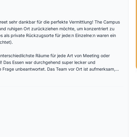
etreet sehr dankbar für die perfekte Vermittlung! The Campus
 und ruhigen Ort zurückziehen möchte, um konzentriert zu
ls private Rückzugsorte für jede:n Einzelne:n waren ein
chtet).
nterschiedlichste Räume für jede Art von Meeting oder
il! Das Essen war durchgehend super lecker und
ne Frage unbeantwortet. Das Team vor Ort ist aufmerksam,
 die Umgebung: Eingebettet in eine atemberaubende
 für Natur, Ruhe und neue Perspektiven.
mpfehlenswert!