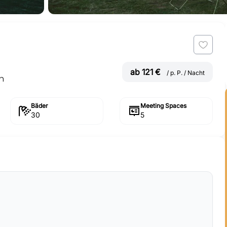
ab 121 €
/ p. P. / Nacht
h
Bäder
Meeting Spaces
30
5