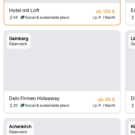
Hotel mit Loft
ab 139 €
54
Social & sustainable place
/ p. P. / Nacht
Gaimberg
L
Österreich
Ös
Dein Firmen Hideaway
D
ab 95 €
20
Social & sustainable place
/ p. P. / Nacht
Achenkirch
Ki
Österreich
De