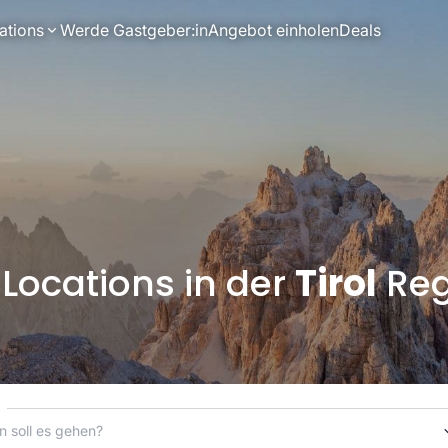
ations
Werde Gastgeber:in
Angebot einholen
Deals
 Locations in der
Tirol
Reg
n soll es gehen?