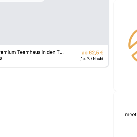
Premium Teamhaus in den Tiroler Alpen
ab 62,5 €
8
/ p. P. / Nacht
meetr